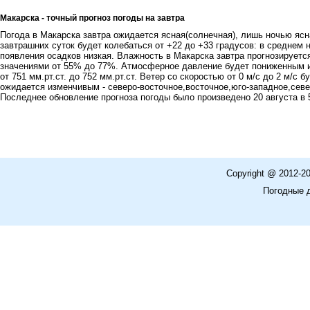
Макарска - точный прогноз погоды на завтра
Погода в Макарска завтра ожидается ясная(солнечная), лишь ночью ясн
завтрашних суток будет колебаться от +22 до +33 градусов: в среднем
появления осадков низкая. Влажность в Макарска завтра прогнозируетс
значениями от 55% до 77%. Атмосферное давление будет пониженным и
от 751 мм.рт.ст. до 752 мм.рт.ст. Ветер со скоростью от 0 м/с до 2 м/c 
ожидается изменчивым - северо-восточное,восточное,юго-западное,север
Последнее обновление прогноза погоды было произведено 20 августа в 
Copyright @ 2012-2
Погодные 