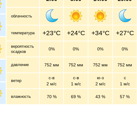
облачность
+23°C
+24°C
+34°C
+27°C
температура
вероятность
0%
0%
0%
0%
осадков
давление
752 мм
752 мм
752 мм
752 мм
с-в
с-в
ю-з
с
ветер
2 м/c
1 м/c
2 м/c
1 м/c
влажность
70 %
69 %
43 %
57 %