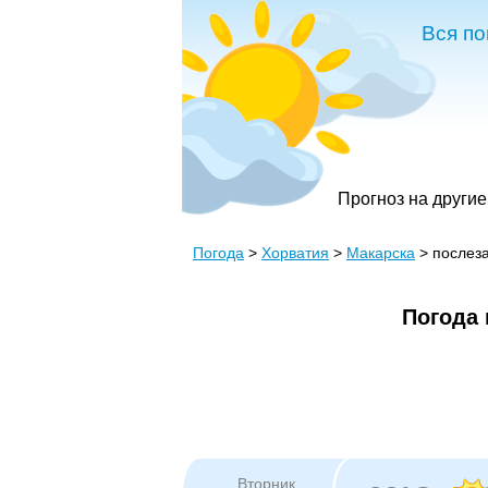
Вся по
Прогноз на другие
Погода
>
Хорватия
>
Макарска
> послез
Погода 
Вторник