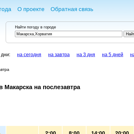
года
О проекте
Обратная связь
Найти погоду в городе
 дни:
на сегодня
на завтра
на 3 дня
на 5 дней
н
автра
в Макарска на послезавтра
2:00
8:00
14:00
20:00