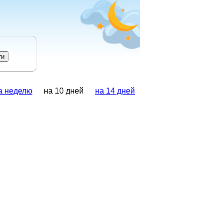
а неделю
на 10 дней
на 14 дней