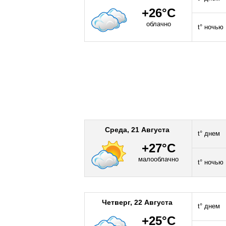
+26°C
облачно
t° ночью
Среда, 21 Августа
t° днем
+27°C
малооблачно
t° ночью
Четверг, 22 Августа
t° днем
+25°C