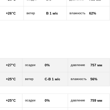
+26°C
ветер
В 1 м/c
влажность
62%
+27°C
осадки
0%
давление
757 мм
+25°C
ветер
С-В 1 м/c
влажность
56%
+25°C
осадки
0%
давление
759 мм