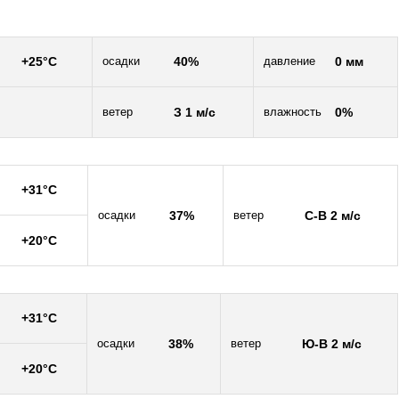
+25°C
осадки
40%
давление
0 мм
ветер
З 1 м/c
влажность
0%
+31°C
осадки
37%
ветер
С-В 2 м/c
+20°C
+31°C
осадки
38%
ветер
Ю-В 2 м/c
+20°C