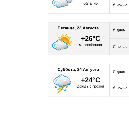
облачно
t° ночью
Пятница, 23 Августа
t° днем
+26°C
малооблачно
t° ночью
Суббота, 24 Августа
t° днем
+24°C
дождь с грозой
t° ночью