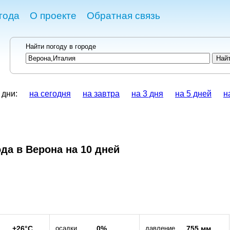
года
О проекте
Обратная связь
Найти погоду в городе
 дни:
на сегодня
на завтра
на 3 дня
на 5 дней
н
да в Верона на 10 дней
+26°C
осадки
0%
давление
755 мм