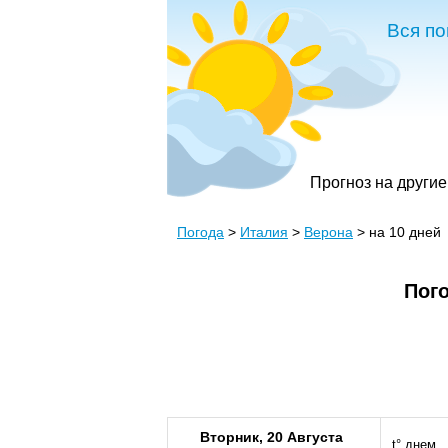
Вся по
Прогноз на другие
Погода
>
Италия
>
Верона
> на 10 дней
Пого
Вторник, 20 Августа
t° днем