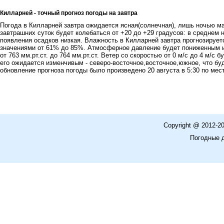
Килларней - точный прогноз погоды на завтра
Погода в Килларней завтра ожидается ясная(солнечная), лишь ночью м
завтрашних суток будет колебаться от +20 до +29 градусов: в среднем
появления осадков низкая. Влажность в Килларней завтра прогнозирует
значениями от 61% до 85%. Атмосферное давление будет пониженным и
от 763 мм.рт.ст. до 764 мм.рт.ст. Ветер со скоростью от 0 м/с до 4 м/c
его ожидается изменчивым - северо-восточное,восточное,южное, что бу
обновление прогноза погоды было произведено 20 августа в 5:30 по мес
Copyright @ 2012-2
Погодные 