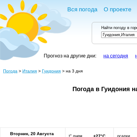
Вся погода
О проекте
Найти погоду в го
Прогноз на другие дни:
на сегодня
Погода
>
Италия
>
Гуидония
> на 3 дня
Погода в Гуидония н
Вторник, 20 Августа
t° днем
+27°C
осадки