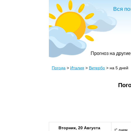
Вся по
Прогноз на другие
Погода
>
Италия
>
Витербо
> на 5 дней
Пого
Вторник, 20 Августа
t° днем