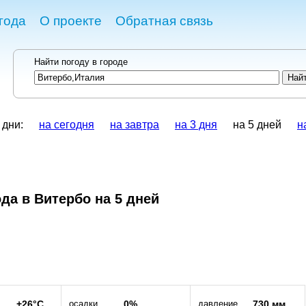
года
О проекте
Обратная связь
Найти погоду в городе
 дни:
на сегодня
на завтра
на 3 дня
на 5 дней
н
да в Витербо на 5 дней
+26°C
осадки
0%
давление
730 мм