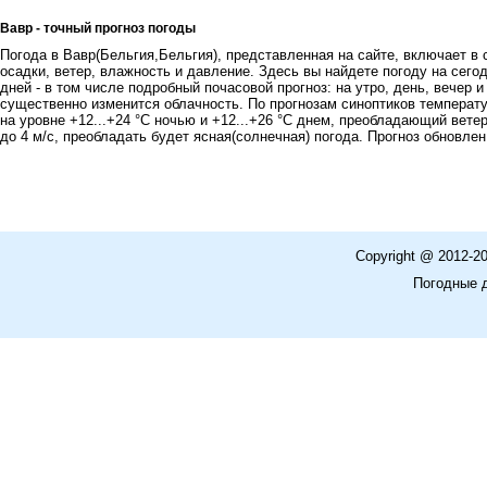
Вавр - точный прогноз погоды
Погода в Вавр(Бельгия,Бельгия), представленная на сайте, включает в 
осадки, ветер, влажность и давление. Здесь вы найдете погоду на сегод
дней - в том числе подробный почасовой прогноз: на утро, день, вечер 
существенно изменится облачность. По прогнозам синоптиков температ
на уровне +12...+24 °C ночью и +12...+26 °C днем, преобладающий ветер
до 4 м/с, преобладать будет ясная(солнечная) погода. Прогноз обновлен 
Copyright @ 2012-2
Погодные 