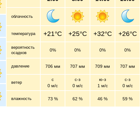
облачность
+21°C
+25°C
+32°C
+26°C
температура
вероятность
0%
0%
0%
0%
осадков
давление
706 мм
707 мм
709 мм
707 мм
с
с-з
ю-з
с-з
ветер
0 м/c
0 м/c
1 м/c
0 м/c
влажность
73 %
62 %
46 %
59 %