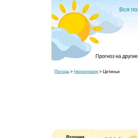
Вся по
Прогноз на другие
Погода
>
Черногория
> Цетинье
Вторник