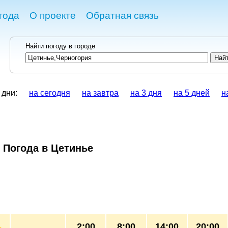
года
О проекте
Обратная связь
Найти погоду в городе
 дни:
на сегодня
на завтра
на 3 дня
на 5 дней
н
Погода в Цетинье
2:00
8:00
14:00
20:00