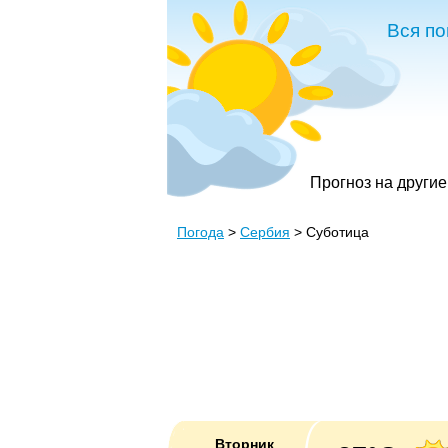
Вся по
Прогноз на другие
Погода
>
Сербия
> Суботица
Вторник