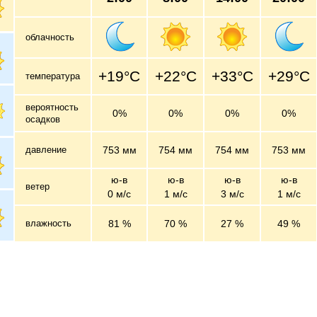
облачность
+19°C
+22°C
+33°C
+29°C
температура
вероятность
0%
0%
0%
0%
осадков
давление
753 мм
754 мм
754 мм
753 мм
ю-в
ю-в
ю-в
ю-в
ветер
0 м/c
1 м/c
3 м/c
1 м/c
влажность
81 %
70 %
27 %
49 %