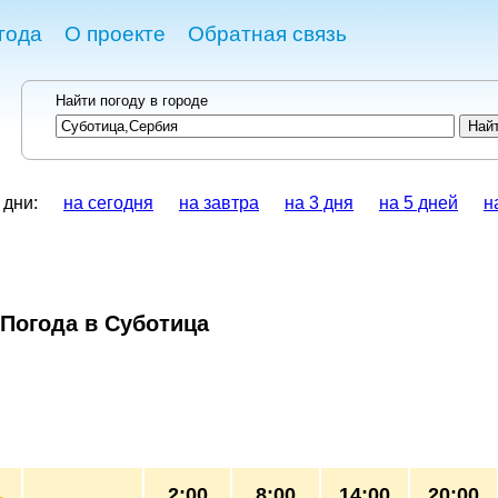
года
О проекте
Обратная связь
Найти погоду в городе
 дни:
на сегодня
на завтра
на 3 дня
на 5 дней
н
Погода в Суботица
2:00
8:00
14:00
20:00