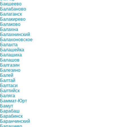
Бакшеево
Балабаново
Балаганск
Балакирево
Балаково
Балахна
Балахнинский
Балахоновское
Балахта
Балашейка
Балашиха
Балашов
Балгазин
Балезино
Балей
Балтай
Балтаси
Балтийск
Баляга
Баммат-Юрт
Бамут
Барабаш
Барабинск
Баранчинский
Барашево