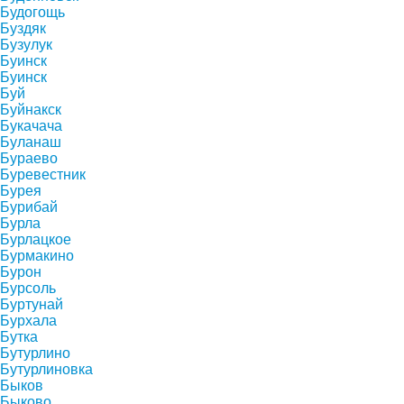
Будогощь
Буздяк
Бузулук
Буинск
Буинск
Буй
Буйнакск
Букачача
Буланаш
Бураево
Буревестник
Бурея
Бурибай
Бурла
Бурлацкое
Бурмакино
Бурон
Бурсоль
Буртунай
Бурхала
Бутка
Бутурлино
Бутурлиновка
Быков
Быково