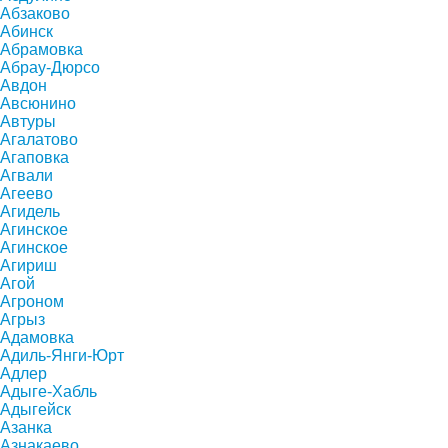
Абзаково
Абинск
Абрамовка
Абрау-Дюрсо
Авдон
Авсюнино
Автуры
Агалатово
Агаповка
Агвали
Агеево
Агидель
Агинское
Агинское
Агириш
Агой
Агроном
Агрыз
Адамовка
Адиль-Янги-Юрт
Адлер
Адыге-Хабль
Адыгейск
Азанка
Азнакаево