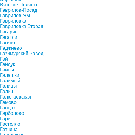
Вятские Поляны
Гаврилов-Посад
Гаврилов-Ям
Гавриловка
Гавриловка Вторая
Гагарин
Гагатли
Гагино
Гаджиево
Газимурский Завод
Гай
Гайдук
Гайны
Галашки
Галимый
Галицы
Галич
Галюгаевская
Гамово
Гапцах
Гарболово
Гари
Гастелло
Гатчина
Гвардейск