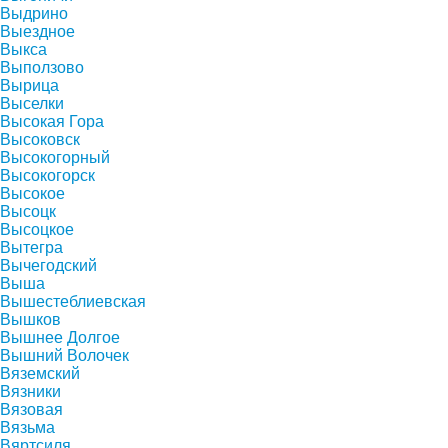
Выдрино
Выездное
Выкса
Выползово
Вырица
Выселки
Высокая Гора
Высоковск
Высокогорный
Высокогорск
Высокое
Высоцк
Высоцкое
Вытегра
Вычегодский
Выша
Вышестеблиевская
Вышков
Вышнее Долгое
Вышний Волочек
Вяземский
Вязники
Вязовая
Вязьма
Вяртсиля