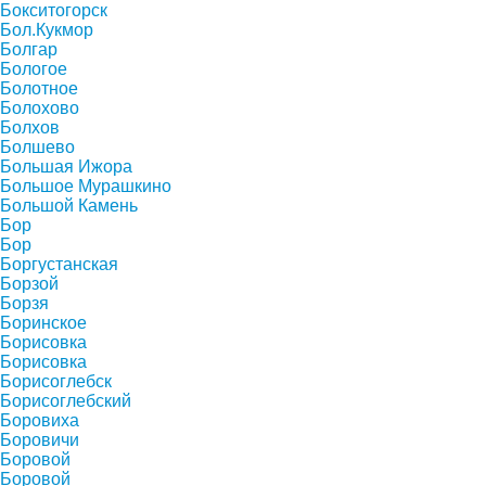
Бокситогорск
Бол.Кукмор
Болгар
Бологое
Болотное
Болохово
Болхов
Болшево
Большая Ижора
Большое Мурашкино
Большой Камень
Бор
Бор
Боргустанская
Борзой
Борзя
Боринское
Борисовка
Борисовка
Борисоглебск
Борисоглебский
Боровиха
Боровичи
Боровой
Боровой