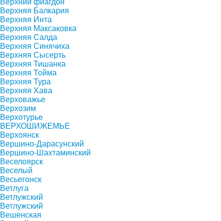
Верхний фиагдон
Верхняя Балкария
Верхняя Инта
Верхняя Максаковка
Верхняя Салда
Верхняя Синячиха
Верхняя Сысерть
Верхняя Тишанка
Верхняя Тойма
Верхняя Тура
Верхняя Хава
Верховажье
Верхозим
Верхотурье
ВЕРХОШИЖЕМЬЕ
Верхоянск
Вершино-Дарасунский
Вершино-Шахтаминский
Веселоярск
Веселый
Весьегонск
Ветлуга
Ветлужский
Ветлужский
Вешенская