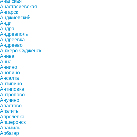
Анапская
Анастасиевская
Ангарск
Анджиевский
Анди
Андра
Андреаполь
Андреевка
Андреево
Анжеро-Судженск
Анива
Анна
Аннино
Анопино
Ансалта
Антипино
Антиповка
Антропово
Анучино
Апастово
Апатиты
Апрелевка
Апшеронск
Арамиль
Арбагар