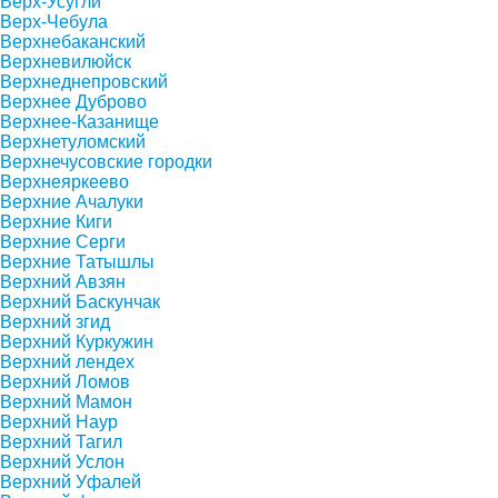
Верх-Усугли
Верх-Чебула
Верхнебаканский
Верхневилюйск
Верхнеднепровский
Верхнее Дуброво
Верхнее-Казанище
Верхнетуломский
Верхнечусовские городки
Верхнеяркеево
Верхние Ачалуки
Верхние Киги
Верхние Серги
Верхние Татышлы
Верхний Авзян
Верхний Баскунчак
Верхний згид
Верхний Куркужин
Верхний лендех
Верхний Ломов
Верхний Мамон
Верхний Наур
Верхний Тагил
Верхний Услон
Верхний Уфалей