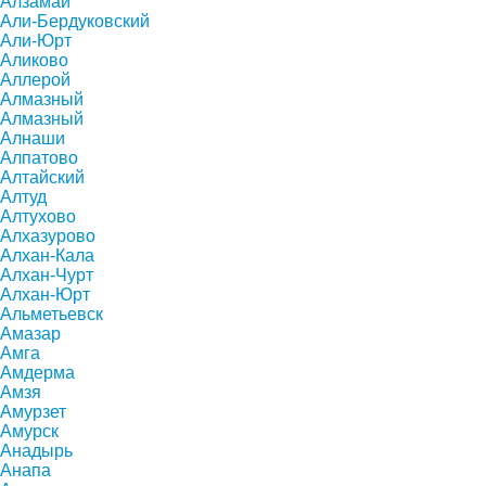
Алзамай
Али-Бердуковский
Али-Юрт
Аликово
Аллерой
Алмазный
Алмазный
Алнаши
Алпатово
Алтайский
Алтуд
Алтухово
Алхазурово
Алхан-Кала
Алхан-Чурт
Алхан-Юрт
Альметьевск
Амазар
Амга
Амдерма
Амзя
Амурзет
Амурск
Анадырь
Анапа