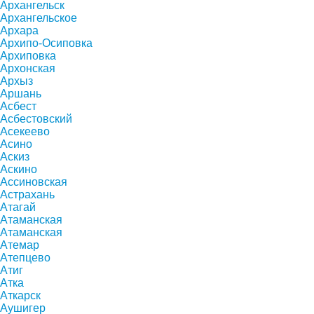
Архангельск
Архангельское
Архара
Архипо-Осиповка
Архиповка
Архонская
Архыз
Аршань
Асбест
Асбестовский
Асекеево
Асино
Аскиз
Аскино
Ассиновская
Астрахань
Атагай
Атаманская
Атаманская
Атемар
Атепцево
Атиг
Атка
Аткарск
Аушигер