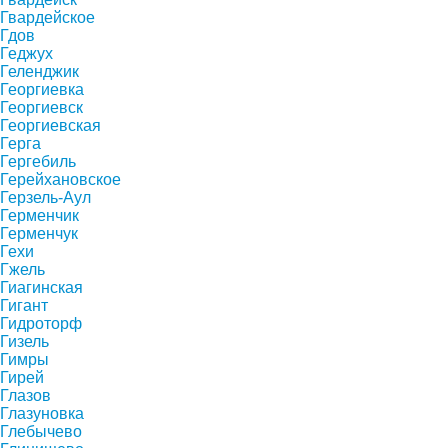
Гвардейское
Гдов
Геджух
Геленджик
Георгиевка
Георгиевск
Георгиевская
Герга
Гергебиль
Герейхановское
Герзель-Аул
Герменчик
Герменчук
Гехи
Гжель
Гиагинская
Гигант
Гидроторф
Гизель
Гимры
Гирей
Глазов
Глазуновка
Глебычево