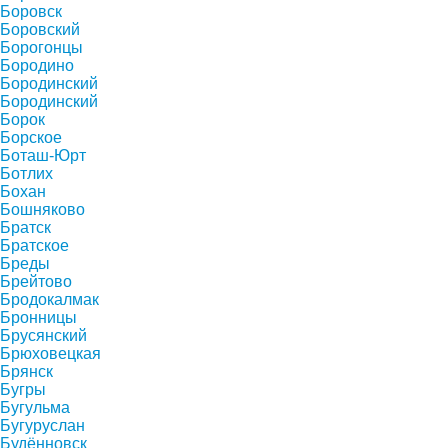
Боровск
Боровский
Борогонцы
Бородино
Бородинский
Бородинский
Борок
Борское
Боташ-Юрт
Ботлих
Бохан
Бошняково
Братск
Братское
Бреды
Брейтово
Бродокалмак
Бронницы
Брусянский
Брюховецкая
Брянск
Бугры
Бугульма
Бугуруслан
Будённовск