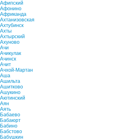
Афипский
Афонино
Африканда
Ахтанизовская
Ахтубинск
Ахты
Ахтырский
Ахуново
Ачи
Ачикулак
Ачинск
Ачит
Ачхой-Мартан
Аша
Ашильта
Ашитково
Ашукино
Аютинский
Аян
Аять
Бабаево
Бабаюрт
Бабино
Бабстово
Бабушкин