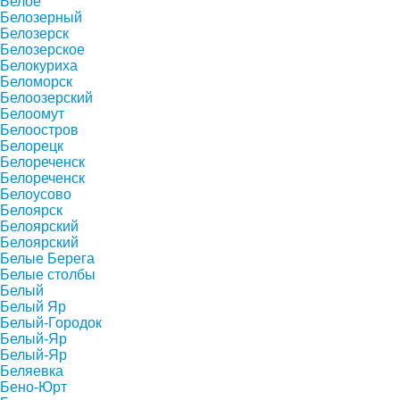
Белое
Белозерный
Белозерск
Белозерское
Белокуриха
Беломорск
Белоозерский
Белоомут
Белоостров
Белорецк
Белореченск
Белореченск
Белоусово
Белоярск
Белоярский
Белоярский
Белые Берега
Белые столбы
Белый
Белый Яр
Белый-Городок
Белый-Яр
Белый-Яр
Беляевка
Бено-Юрт