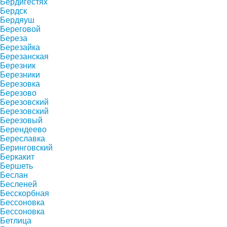
Бердигестях
Бердск
Бердяуш
Береговой
Береза
Березайка
Березанская
Березник
Березники
Березовка
Березово
Березовский
Березовский
Березовый
Берендеево
Береславка
Беринговский
Беркакит
Бершеть
Беслан
Бесленей
Бесскорбная
Бессоновка
Бессоновка
Бетлица