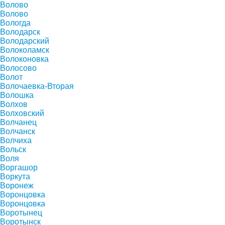
Волово
Волово
Вологда
Володарск
Володарский
Волоколамск
Волоконовка
Волосово
Волот
Волочаевка-Вторая
Волошка
Волхов
Волховский
Волчанец
Волчанск
Волчиха
Вольск
Воля
Воргашор
Воркута
Воронеж
Воронцовка
Воронцовка
Воротынец
Воротынск