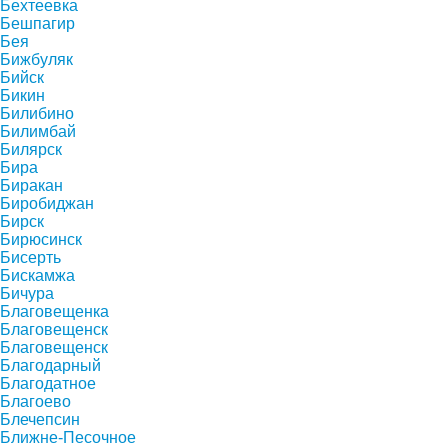
Бехтеевка
Бешпагир
Бея
Бижбуляк
Бийск
Бикин
Билибино
Билимбай
Билярск
Бира
Биракан
Биробиджан
Бирск
Бирюсинск
Бисерть
Бискамжа
Бичура
Благовещенка
Благовещенск
Благовещенск
Благодарный
Благодатное
Благоево
Блечепсин
Ближне-Песочное