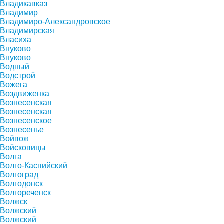
Владикавказ
Владимир
Владимиро-Александровское
Владимирская
Власиха
Внуково
Внуково
Водный
Водстрой
Вожега
Воздвиженка
Вознесенская
Вознесенская
Вознесенское
Вознесенье
Войвож
Войсковицы
Волга
Волго-Каспийский
Волгоград
Волгодонск
Волгореченск
Волжск
Волжский
Волжский