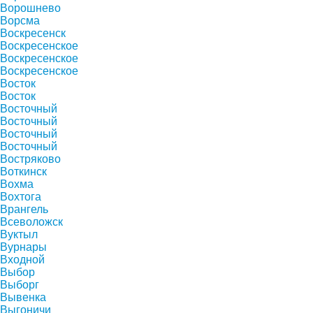
Ворошнево
Ворсма
Воскресенск
Воскресенское
Воскресенское
Воскресенское
Восток
Восток
Восточный
Восточный
Восточный
Восточный
Востряково
Воткинск
Вохма
Вохтога
Врангель
Всеволожск
Вуктыл
Вурнары
Входной
Выбор
Выборг
Вывенка
Выгоничи