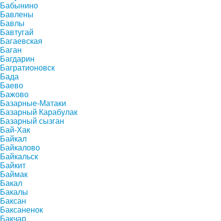
Бабынино
Бавлены
Бавлы
Бавтугай
Багаевская
Баган
Багдарин
Багратионовск
Бада
Баево
Бажово
Базарные-Матаки
Базарный Карабулак
Базарный сызган
Бай-Хак
Байкал
Байкалово
Байкальск
Байкит
Баймак
Бакал
Бакалы
Баксан
Баксаненок
Бакчар