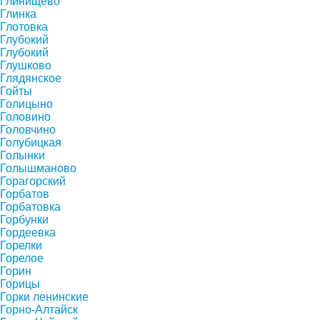
Глинищево
Глинка
Глотовка
Глубокий
Глубокий
Глушково
Глядянское
Гойты
Голицыно
Головино
Головчино
Голубицкая
Голынки
Голышманово
Горагорский
Горбатов
Горбатовка
Горбунки
Гордеевка
Горелки
Горелое
Горин
Горицы
Горки ленинские
Горно-Алтайск