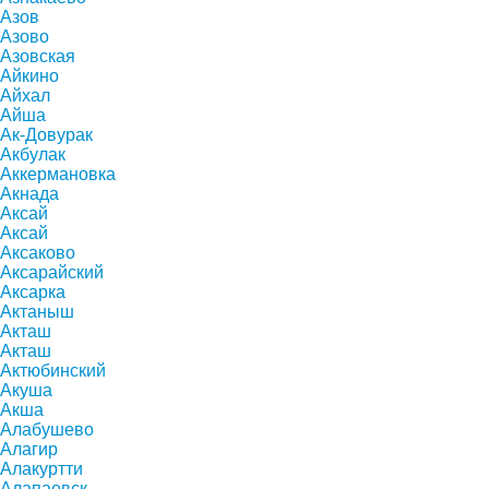
Азов
Азово
Азовская
Айкино
Айхал
Айша
Ак-Довурак
Акбулак
Аккермановка
Акнада
Аксай
Аксай
Аксаково
Аксарайский
Аксарка
Актаныш
Акташ
Акташ
Актюбинский
Акуша
Акша
Алабушево
Алагир
Алакуртти
Алапаевск