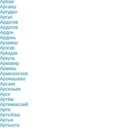
Арбаж
Аргаяш
Аргудан
Аргун
Ардатов
Ардатов
Ардон
Ардонь
Арзамас
Арзгир
Аркадак
Аркуль
Армавир
Армань
Армизонское
Аромашево
Арсаки
Арсеньев
Арск
Артём
Артемовский
Арти
Артыбаш
Артык
Артышта