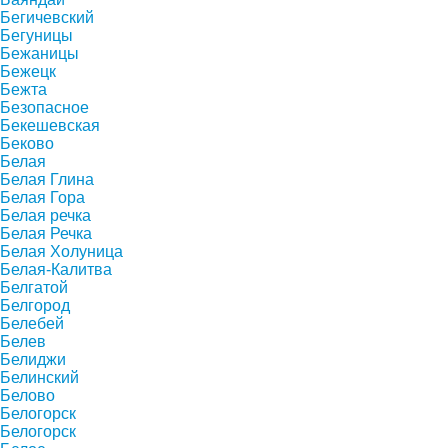
Бегичевский
Бегуницы
Бежаницы
Бежецк
Бежта
Безопасное
Бекешевская
Беково
Белая
Белая Глина
Белая Гора
Белая речка
Белая Речка
Белая Холуница
Белая-Калитва
Белгатой
Белгород
Белебей
Белев
Белиджи
Белинский
Белово
Белогорск
Белогорск