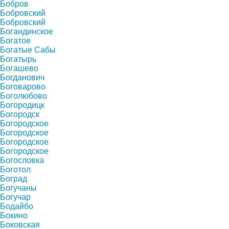
Бобров
Бобровский
Бобровский
Богандинское
Богатое
Богатые Сабы
Богатырь
Богашево
Богданович
Боговарово
Боголюбово
Богородицк
Богородск
Богородское
Богородское
Богородское
Богородское
Богословка
Боготол
Боград
Богучаны
Богучар
Бодайбо
Бокино
Боковская