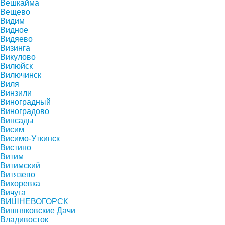
Вешкайма
Вещево
Видим
Видное
Видяево
Визинга
Викулово
Вилюйск
Вилючинск
Виля
Винзили
Виноградный
Виноградово
Винсады
Висим
Висимо-Уткинск
Вистино
Витим
Витимский
Витязево
Вихоревка
Вичуга
ВИШНЕВОГОРСК
Вишняковские Дачи
Владивосток