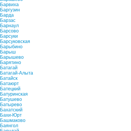
Барвиха
Баргузин
Барда
Барзас
Барнаул
Барсово
Барсуки
Барсуковская
Барыбино
Барыш
Барышево
Барятино
Батагай
Батагай-Алыта
Батайск
Батаюрт
Батецкий
Батуринская
Батушево
Батырево
Бахатский
Бахи-Юрт
Башмаково
Баянгол
Баяндай