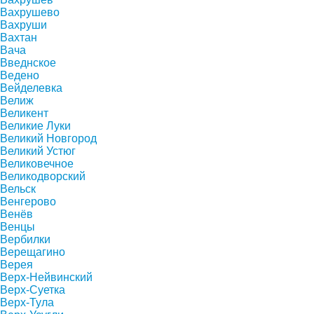
Вахрушево
Вахруши
Вахтан
Вача
Введнское
Ведено
Вейделевка
Велиж
Великент
Великие Луки
Великий Новгород
Великий Устюг
Великовечное
Великодворский
Вельск
Венгерово
Венёв
Венцы
Вербилки
Верещагино
Верея
Верх-Нейвинский
Верх-Суетка
Верх-Тула