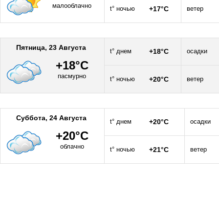
малооблачно
t° ночью
+17°C
ветер
Пятница, 23 Августа
t° днем
+18°C
осадки
+18°C
пасмурно
t° ночью
+20°C
ветер
Суббота, 24 Августа
t° днем
+20°C
осадки
+20°C
облачно
t° ночью
+21°C
ветер