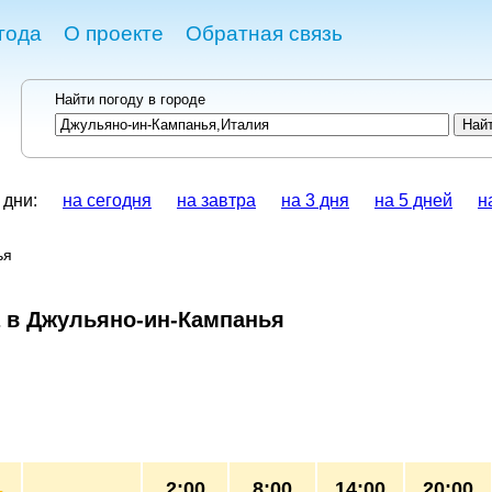
года
О проекте
Обратная связь
Найти погоду в городе
 дни:
на сегодня
на завтра
на 3 дня
на 5 дней
н
ья
 в Джульяно-ин-Кампанья
2:00
8:00
14:00
20:00