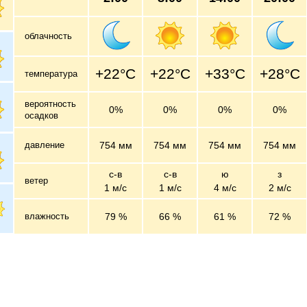
облачность
+22°C
+22°C
+33°C
+28°C
температура
вероятность
0%
0%
0%
0%
осадков
давление
754 мм
754 мм
754 мм
754 мм
с-в
с-в
ю
з
ветер
1 м/c
1 м/c
4 м/c
2 м/c
влажность
79 %
66 %
61 %
72 %