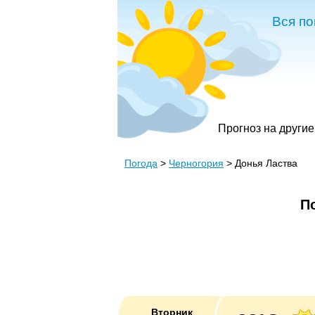
Вся по
Прогноз на другие
Погода
>
Черногория
> Донья Ластва
П
Вторник