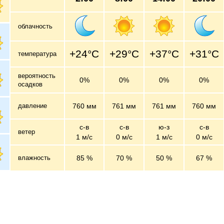
облачность
+24°C
+29°C
+37°C
+31°C
температура
вероятность
0%
0%
0%
0%
осадков
давление
760 мм
761 мм
761 мм
760 мм
с-в
с-в
ю-з
с-в
ветер
1 м/c
0 м/c
1 м/c
0 м/c
влажность
85 %
70 %
50 %
67 %