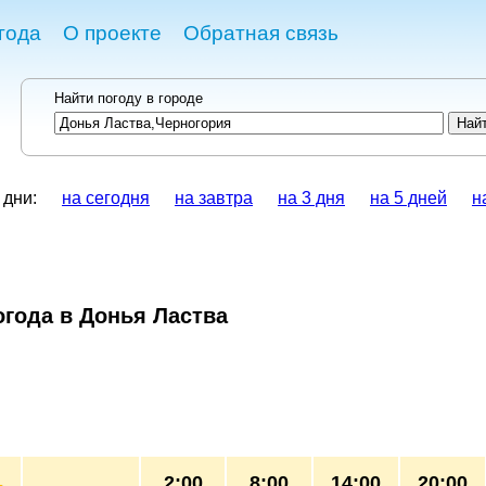
года
О проекте
Обратная связь
Найти погоду в городе
 дни:
на сегодня
на завтра
на 3 дня
на 5 дней
н
огода в Донья Ластва
2:00
8:00
14:00
20:00